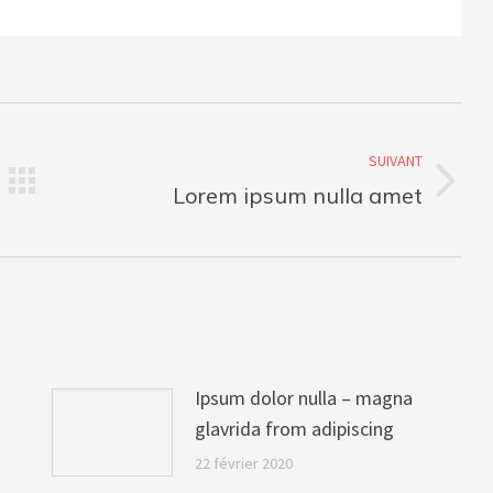
SUIVANT
Article
Lorem ipsum nulla amet
suivant
:
Ipsum dolor nulla – magna
glavrida from adipiscing
22 février 2020