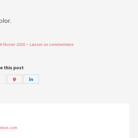
olor.
4 février 2020
Laisser un commentaire
e this post
r
Partager
Partager
Partager
sur
sur
sur
ok
Twitter
Pinterest
LinkedIn
ation.com