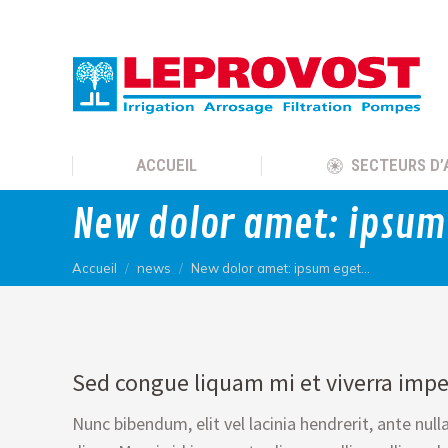
ACCUEIL
SECTEURS D’
New dolor amet: ipsum
Vous êtes ici :
Accueil
news
New dolor amet: ipsum eget…
Sed congue liquam mi et viverra impe
Nunc bibendum, elit vel lacinia hendrerit, ante nul