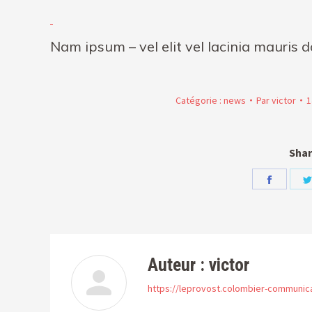
Nam ipsum – vel elit vel lacinia mauris d
Catégorie :
news
Par
victor
1
Shar
Partage
sur
Facebo
Auteur :
victor
https://leprovost.colombier-communic