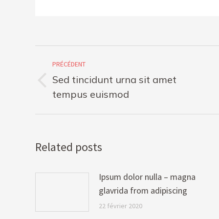
Navigation
PRÉCÉDENT
article
Sed tincidunt urna sit amet
Article
tempus euismod
précédent
:
Related posts
Ipsum dolor nulla – magna
glavrida from adipiscing
22 février 2020